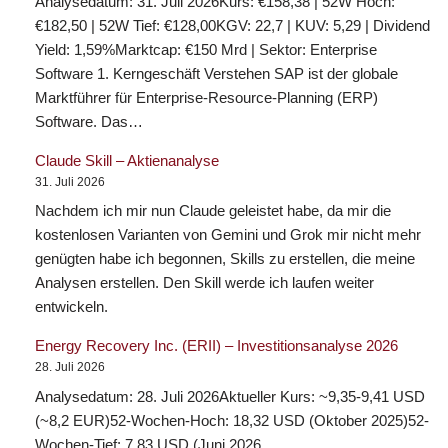
Analysedatum: 31. Juli 2026Kurs: €158,38 | 52W Hoch:
€182,50 | 52W Tief: €128,00KGV: 22,7 | KUV: 5,29 | Dividend
Yield: 1,59%Marktcap: €150 Mrd | Sektor: Enterprise
Software 1. Kerngeschäft Verstehen SAP ist der globale
Marktführer für Enterprise-Resource-Planning (ERP)
Software. Das…
Claude Skill – Aktienanalyse
31. Juli 2026
Nachdem ich mir nun Claude geleistet habe, da mir die
kostenlosen Varianten von Gemini und Grok mir nicht mehr
genügten habe ich begonnen, Skills zu erstellen, die meine
Analysen erstellen. Den Skill werde ich laufen weiter
entwickeln.
Energy Recovery Inc. (ERII) – Investitionsanalyse 2026
28. Juli 2026
Analysedatum: 28. Juli 2026Aktueller Kurs: ~9,35-9,41 USD
(~8,2 EUR)52-Wochen-Hoch: 18,32 USD (Oktober 2025)52-
Wochen-Tief: 7,83 USD (Juni 2026,