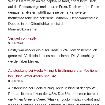
Wer in Österreich an die Zapfsäule fährt, erlebt beim Blick
auf die Preisanzeige meist puren Frust. Doch wer den Preis
genauer analysiert, stößt auf eine bemerkenswerte
mathematische und politische Dynamik. Denn während die
Debatte in der Öffentlichkeit meist den
Mineralölkonzernen…
Verkauf von Fastly
9. Juli 2026
Fastly war wieder ein guter Trade. 12% Gewinn nehme ich
gerne mit. Vielleicht läuft es noch einmal. Die Ausschläge
werden aber kleiner.
Aufstockung bei Hecla Mining & Eröffnung erster Positionen
bei China Water Affairs und BASF
8. Juli 2026
Aufstockung bei Hecla Mining Hecla Mining ist der größte
Primärsilberproduzent der USA. Das Unternehmen betreibt
die Minen Greens Creek (Alaska), Lucky Friday (Idaho) und
Keno Hill (Yukon/Kanada). Operativer Hebel Aufgrund hoher