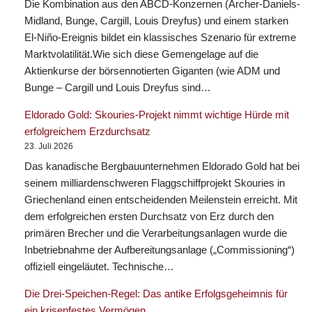
Die Kombination aus den ABCD-Konzernen (Archer-Daniels-
Midland, Bunge, Cargill, Louis Dreyfus) und einem starken
El-Niño-Ereignis bildet ein klassisches Szenario für extreme
Marktvolatilität.Wie sich diese Gemengelage auf die
Aktienkurse der börsennotierten Giganten (wie ADM und
Bunge – Cargill und Louis Dreyfus sind…
Eldorado Gold: Skouries-Projekt nimmt wichtige Hürde mit
erfolgreichem Erzdurchsatz
23. Juli 2026
Das kanadische Bergbauunternehmen Eldorado Gold hat bei
seinem milliardenschweren Flaggschiffprojekt Skouries in
Griechenland einen entscheidenden Meilenstein erreicht. Mit
dem erfolgreichen ersten Durchsatz von Erz durch den
primären Brecher und die Verarbeitungsanlagen wurde die
Inbetriebnahme der Aufbereitungsanlage („Commissioning“)
offiziell eingeläutet. Technische…
Die Drei-Speichen-Regel: Das antike Erfolgsgeheimnis für
ein krisenfestes Vermögen